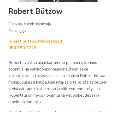
Robert Bützow
Osakas, toimitusjohtaja
Asianajaja
robert.butzow@socrates.fi
050 350 2729
Robert avustaa asiakkaitamme pääosin rakennus-,
sopimus- ja vahingonkorvausoikeuteen sekä
vakuutuksiin liittyvissä asioissa. Lisäksi Robert hoitaa
monipuolisesti kaupallisia riita-asioita, joita käsitellään
yleisissä tuomioistuimissa ja välitysmenettelyissä.
Robertilla on myös kokemusta yhtiöoikeudesta ja
urheiluoikeudesta.
Robert on ollut Suomen Asianajajien jäsen vuodesta