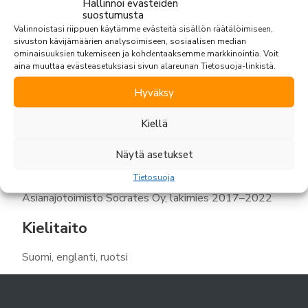
Hallinnoi evästeiden
2022 lähtien.
suostumusta
Robert on toiminut Jääkiekon SM-Liigan
Valinnoistasi riippuen käytämme evästeitä sisällön räätälöimiseen,
kurinpitodelegaation jäsenenä syksystä 2017 lähtien.
sivuston kävijämäärien analysoimiseen, sosiaalisen median
ominaisuuksien tukemiseen ja kohdentaaksemme markkinointia. Voit
aina muuttaa evästeasetuksiasi sivun alareunan Tietosuoja-linkistä.
Koulutus
Hyväksy
Asianajaja, 2022
Oikeustieteen maisteri, Helsingin yliopisto 2017
Kiellä
Työkokemus
Näytä asetukset
Asianajotoimisto Socrates Oy, osakas 2026–
Tietosuoja
Asianajotoimisto Socrates Oy, asianajaja 2022-2026
Asianajotoimisto Socrates Oy, lakimies 2017–2022
Kielitaito
Suomi, englanti, ruotsi