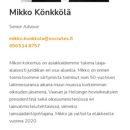
Mikko Könkkölä
Senior Advisor
mikko.konkkola@socrates.fi
050 514 8757
Mikon kokemus on asiakkaidemme tukena laaja-
alaisesti juridiikan eri osa-alueilla. Mikko on ennen
toimistoomme siirtymistä toiminut noin 50-vuotisen
lakimiesuransa aikana muun muassa korkeimman
oikeuden jäsenenä, Vaasan ja Helsingin hovioikeuksien
presidenttinä sekä oikeusministeriössä eri
lainvalmistelutehtävissä, viimeksi
lainsäädäntöjohtajana. Mikko jäi valtiolta eläkkeelle
vuonna 2020.