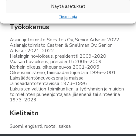
Näytä asetukset
Varatuomari, 1978
Oikeustieteen kandidaatti, 1973
Tietosuoja
Työkokemus
Asianajotoimisto Socrates Oy, Senior Advisor 2022–
Asianajotoimisto Castren & Snellman Oy, Senior
Advisor 2021–2022
Helsingin hovioikeus, presidentti 2009–2020
Vaasan hovioikeus, presidentti 2005–2009
Korkein oikeus, oikeusneuvos 2001–2005
Oikeusministeriö, lainsäädäntöjohtaja 1996–2001
Lainsäädäntöneuvoksena ja muissa
lainsäädäntötehtävissä 1973–1996
Lukuisten valtion toimikuntien ja työryhmien ja muiden
toimielinten puheenjohtajana, jäsenenä tai sihteerinä
1973–2023
Kielitaito
Suomi, englanti, ruotsi, saksa