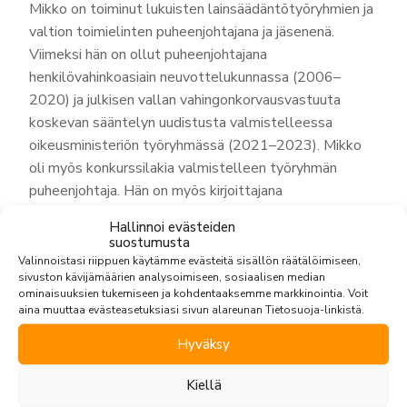
Mikko on toiminut lukuisten lainsäädäntötyöryhmien ja
valtion toimielinten puheenjohtajana ja jäsenenä.
Viimeksi hän on ollut puheenjohtajana
henkilövahinkoasiain neuvottelukunnassa (2006–
2020) ja julkisen vallan vahingonkorvausvastuuta
koskevan sääntelyn uudistusta valmistelleessa
oikeusministeriön työryhmässä (2021–2023). Mikko
oli myös konkurssilakia valmistelleen työryhmän
puheenjohtaja. Hän on myös kirjoittajana
konkurssioikeudellisissa teoksissa. Mikko on aikanaan
Hallinnoi evästeiden
osallistunut Suomen edustajana Euroopan unionin
suostumusta
lainsäädäntötyöhön ja kansainvälisiin
Valinnoistasi riippuen käytämme evästeitä sisällön räätälöimiseen,
sivuston kävijämäärien analysoimiseen, sosiaalisen median
sopimushankkeisiin. Mikko on toiminut myös
ominaisuuksien tukemiseen ja kohdentaaksemme markkinointia. Voit
välimiehenä. Ennen toimistoomme siirtymistä hän toimi
aina muuttaa evästeasetuksiasi sivun alareunan Tietosuoja-linkistä.
Senior Advisorina suuressa suomalaisessa
Hyväksy
asianajotoimistossa.
Kiellä
Koulutus